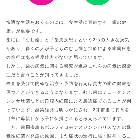
快適な生活をおくるのには、食生活に直結する「歯の健
康」が重要です。
歯には「むし歯」と「歯周疾患」という2つの大きな病気
があり、多くの人が子どものむし歯と加齢による歯周疾患
の進行はある程度仕方がないと思っています。
しかし、歯の病気に関する研究が進みこれらの病気は感染
症だと言うことが判ってきました。
検査を受けて的確な治療・予防を行えば貴方の歯の健康を
保つことができるようになります。むし歯はミュータンス
レンサ球菌などの口腔内細菌による感染症であることが判
っています。感染経路も明らかにされ、2才前後に養育者
（主に母親）から子に伝播されると考えられています。
一方、歯周疾患もポルフィロモナスジンジバリスなどの嫌
気性細菌が発症の原因、また症状の進行に強く関与するこ